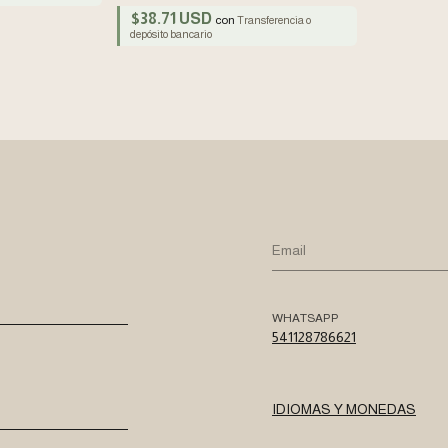
$38.71 USD
con
Transferencia o
depósito bancario
WHATSAPP
541128786621
IDIOMAS Y MONEDAS