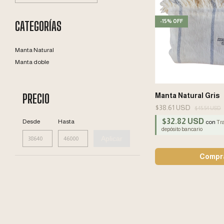
-
15
%
OFF
CATEGORÍAS
Manta Natural
Manta doble
Manta Natural Gris
PRECIO
$38.61 USD
$45.54 USD
$32.82 USD
Desde
Hasta
con
Tra
depósito bancario
Aplicar