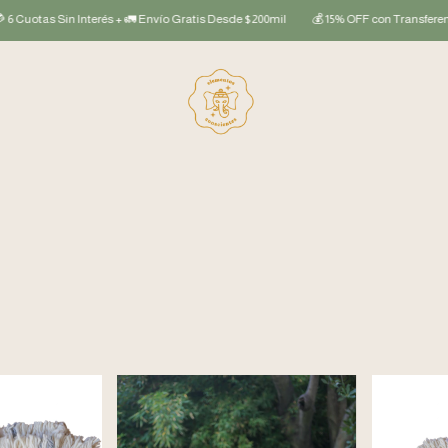
n Interés + 🚛 Envío Gratis Desde $200mil
💰 15% OFF con Transferencia
💳 3