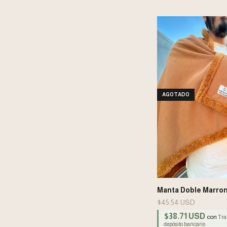
AGOTADO
Manta Doble Marro
$45.54 USD
$38.71 USD
con
Tra
depósito bancario