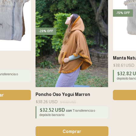
-
15
%
OFF
-
20
%
OFF
Manta Natur
$38.61 USD
$32.82 
nsferencia o
depósito banc
Poncho Oso Yogui Marron
$38.26 USD
$47.82 USD
$32.52 USD
con
Transferencia o
depósito bancario