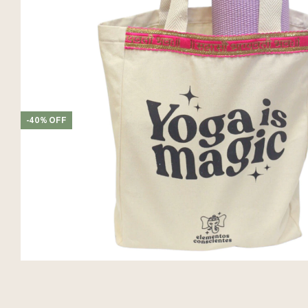
-
40
%
OFF