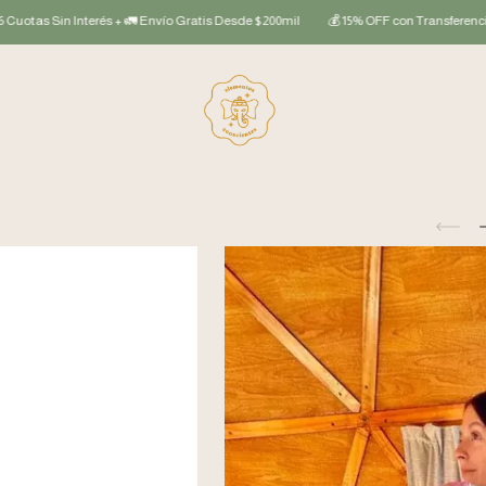
nterés + 🚛 Envío Gratis Desde $200mil
💰 15% OFF con Transferencia
💳 3 Cuo