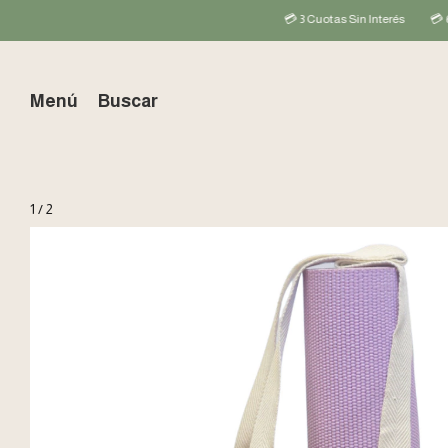
💳 3 Cuotas Sin Interés
💳 6 Cuotas Sin I
Menú
Buscar
1
/
2