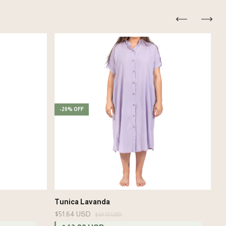
-
20
%
OFF
-
Tunica Lavanda
$51.64 USD
$64.55 USD