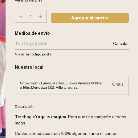
Ver más detalles
Entregas para el CP:
Medios de envío
Calcular
No sé mi código postal
Nuestro local
Showroom - Lunes, Martes, Jueves Viernes 10.30hs
Gratis
a 16hs. Mendoza 5323, Villa Urquiza
Descripción
Totebag
«Yoga is magic»
Para que te acompañe a todos
lados.
Confeccionada con tela 100% algodón, tanto el cuerpo