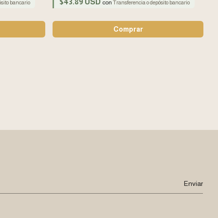
$43.89 USD
con
sito bancario
Transferencia o depósito bancario
M
$