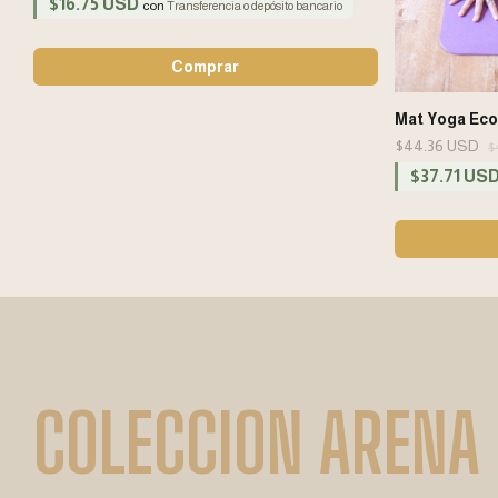
$16.75 USD
con
Transferencia o depósito bancario
Mat Yoga Eco
$44.36 USD
$
$37.71 US
COLECCION ARENA