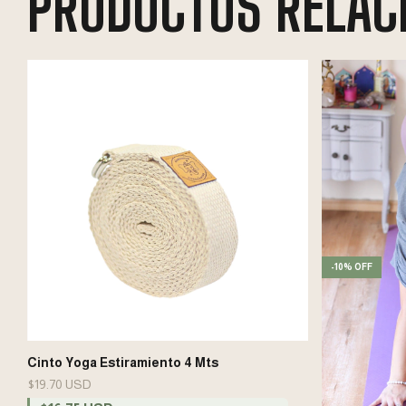
PRODUCTOS RELAC
-
10
%
OFF
Cinto Yoga Estiramiento 4 Mts
$19.70 USD