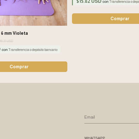
$15.82 USD
con
Transferencia o depó
 6 mm Violeta
49.31 USD
D
con
Transferencia o depósito bancario
WHATSAPP