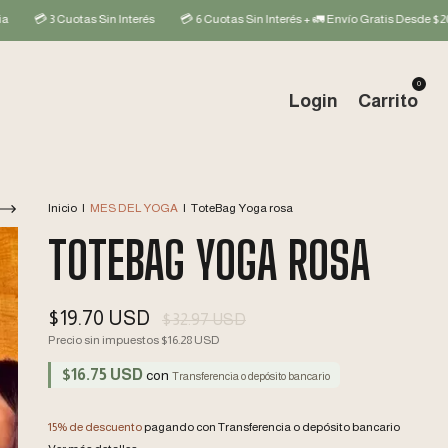
tas Sin Interés
💳 6 Cuotas Sin Interés + 🚛 Envío Gratis Desde $200mil
💰 1
0
Login
Carrito
Inicio
|
MES DEL YOGA
|
ToteBag Yoga rosa
TOTEBAG YOGA ROSA
$19.70 USD
$32.97 USD
Precio sin impuestos
$16.28 USD
$16.75 USD
con
Transferencia o depósito bancario
15% de descuento
pagando con Transferencia o depósito bancario