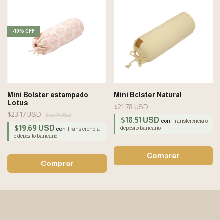
-
10
%
OFF
Mini Bolster estampado
Mini Bolster Natural
Lotus
$21.78 USD
$23.17 USD
$25.74 USD
$18.51 USD
con
Transferencia o
$19.69 USD
depósito bancario
con
Transferencia
o depósito bancario