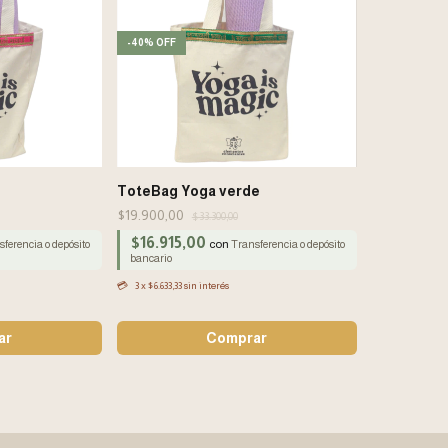
-
40
%
OFF
ToteBag Yoga verde
$19.900,00
$33.300,00
$16.915,00
con
ferencia o depósito
Transferencia o depósito
bancario
3
x
$6.633,33
sin interés