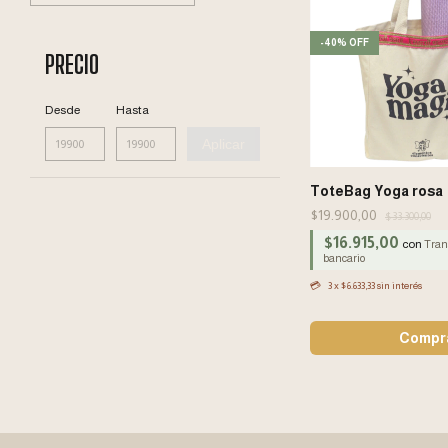
-
40
%
OFF
PRECIO
Desde
Hasta
Aplicar
ToteBag Yoga rosa
$19.900,00
$33.300,00
$16.915,00
con
Trans
bancario
3
x
$6.633,33
sin interés