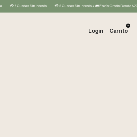
💳 3 Cuotas Sin Interés
💳 6 Cuotas Sin Interés + 🚛 Envío Gratis Desde $200mil
0
Login
Carrito