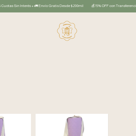
s Sin Interés + 🚛 Envío Gratis Desde $200mil
💰 15% OFF con Transferencia