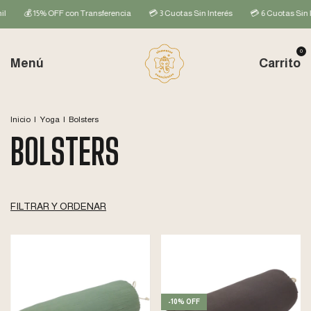
💰 15% OFF con Transferencia
💳 3 Cuotas Sin Interés
💳 6 Cuotas Sin Inte
0
Menú
Carrito
Inicio
|
Yoga
|
Bolsters
BOLSTERS
FILTRAR Y ORDENAR
-
10
%
OFF