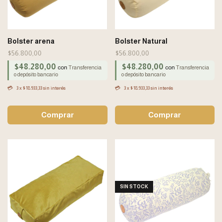
Bolster arena
Bolster Natural
$56.800,00
$56.800,00
$48.280,00
$48.280,00
con
con
Transferencia
Transferencia
o depósito bancario
o depósito bancario
3
x
$18.933,33
sin interés
3
x
$18.933,33
sin interés
SIN STOCK