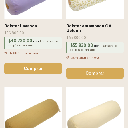
Bolster Lavanda
Bolster estampado OM
Golden
$56.800,00
$65.800,00
$48.280,00
con
Transferencia
$55.930,00
o depósito bancario
con
Transferencia
o depósito bancario
3
x
$18.933,33
sin interés
3
x
$21.933,33
sin interés