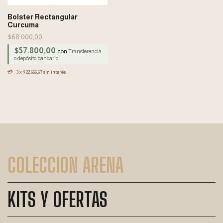
Bolster Rectangular
Curcuma
$68.000,00
$57.800,00
con
Transferencia
o depósito bancario
3
x
$22.666,67
sin interés
COLECCION ARENA
KITS Y OFERTAS