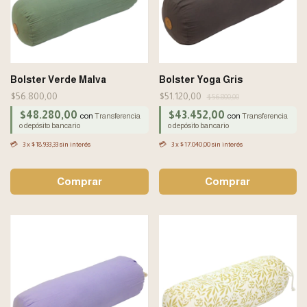
Bolster Verde Malva
Bolster Yoga Gris
$56.800,00
$51.120,00
$56.800,00
$48.280,00
$43.452,00
con
con
Transferencia
Transferencia
o depósito bancario
o depósito bancario
3
x
$18.933,33
sin interés
3
x
$17.040,00
sin interés