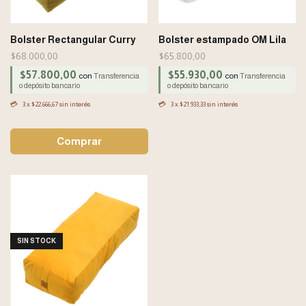
Bolster Rectangular Curry
Bolster estampado OM Lila
$68.000,00
$65.800,00
$57.800,00
$55.930,00
con
con
Transferencia
Transferencia
o depósito bancario
o depósito bancario
3
x
$22.666,67
sin interés
3
x
$21.933,33
sin interés
SIN STOCK