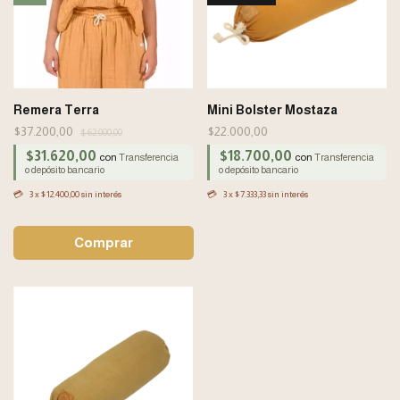
Remera Terra
Mini Bolster Mostaza
$37.200,00
$22.000,00
$62.000,00
$31.620,00
$18.700,00
con
con
Transferencia
Transferencia
o depósito bancario
o depósito bancario
3
x
$12.400,00
sin interés
3
x
$7.333,33
sin interés
Comprar