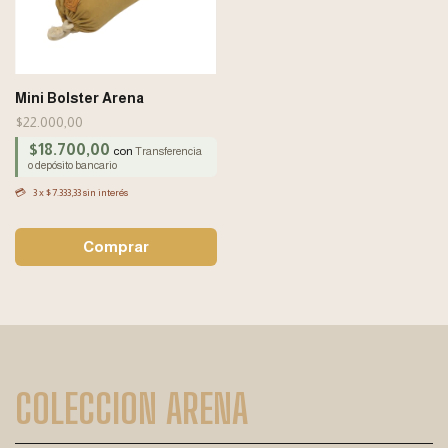
Mini Bolster Arena
$22.000,00
$18.700,00
con
Transferencia
o depósito bancario
3
x
$7.333,33
sin interés
COLECCION ARENA