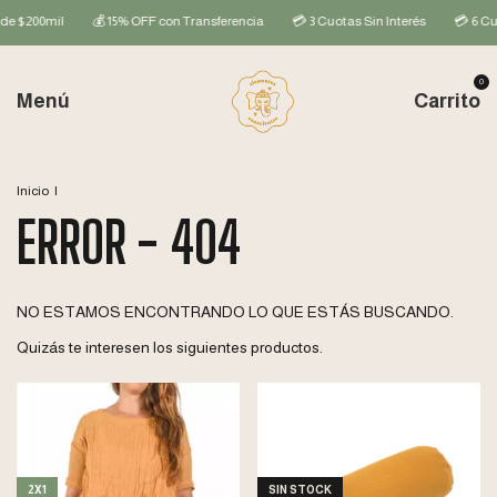
e $200mil
💰 15% OFF con Transferencia
💳 3 Cuotas Sin Interés
💳 6 Cuot
0
Menú
Carrito
Inicio
|
ERROR - 404
NO ESTAMOS ENCONTRANDO LO QUE ESTÁS BUSCANDO.
Quizás te interesen los siguientes productos.
2X1
SIN STOCK