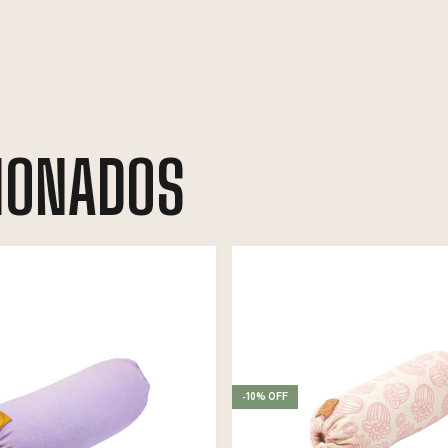
IONADOS
-
10
%
OFF