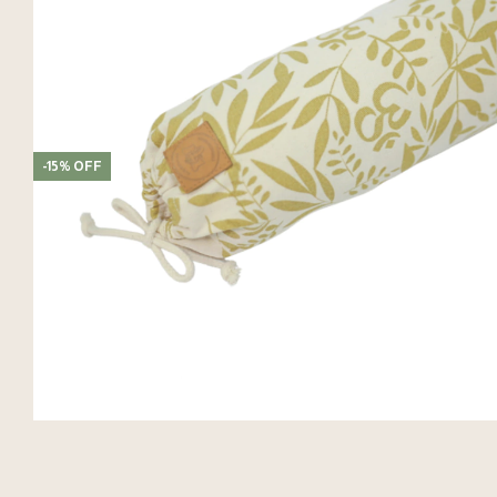
-
15
%
OFF