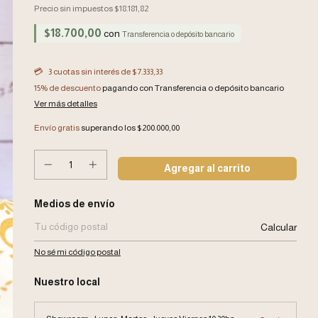
Precio sin impuestos
$18.181,82
$18.700,00
con
Transferencia o depósito bancario
3
cuotas sin interés de
$7.333,33
15% de descuento
pagando con Transferencia o depósito bancario
Ver más detalles
Envío gratis
superando los
$200.000,00
Entregas para el CP:
Medios de envío
Calcular
No sé mi código postal
Nuestro local