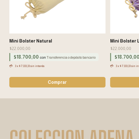
Mini Bolster Natural
Mini Bolster
$22.000,00
$22.000,00
$18.700,00
$18.700,0
con
Transferencia o depósito bancario
3
x
$7.333,33
sin interés
3
x
$7.333,33
sin in