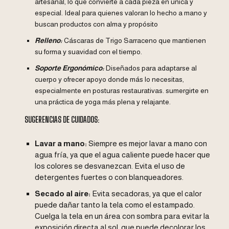
artesanal, lo que convierte a cada pieza en única y
especial. Ideal para quienes valoran lo hecho a mano y
buscan productos con alma y propósito
Relleno:
Cáscaras de Trigo Sarraceno que mantienen
su forma y suavidad con el tiempo.
Soporte Ergonómico:
Diseñados para adaptarse al
cuerpo y ofrecer apoyo donde más lo necesitas,
especialmente en posturas restaurativas. sumergirte en
una práctica de yoga más plena y relajante.
SUGERENCIAS DE CUIDADOS:
Lavar a mano:
Siempre es mejor lavar a mano con
agua fría, ya que el agua caliente puede hacer que
los colores se desvanezcan. Evita el uso de
detergentes fuertes o con blanqueadores.
Secado al aire:
Evita secadoras, ya que el calor
puede dañar tanto la tela como el estampado.
Cuelga la tela en un área con sombra para evitar la
exposición directa al sol, que puede decolorar los