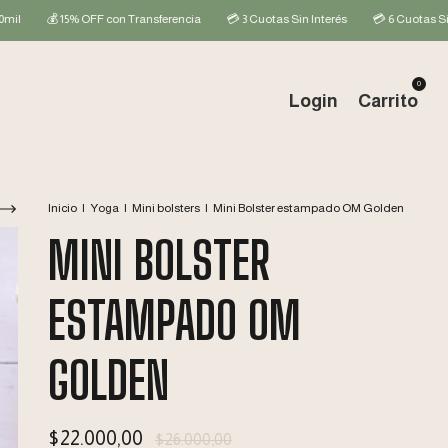
5% OFF con Transferencia
💳 3 Cuotas Sin Interés
💳 6 Cuotas Sin Interés + 
0
Login
Carrito
Inicio
|
Yoga
|
Mini bolsters
|
Mini Bolster estampado OM Golden
MINI BOLSTER
ESTAMPADO OM
GOLDEN
$22.000,00
$26.000,00