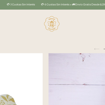
tas Sin Interés
💳 6 Cuotas Sin Interés + 🚛 Envío Gratis Desde $200mil
💰 1