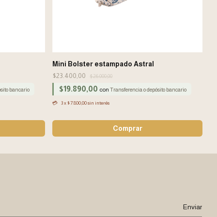
Mini Bolster estampado Astral
M
$23.400,00
$2
$26.000,00
$19.890,00
con
sito bancario
Transferencia o depósito bancario
3
x
$7.800,00
sin interés