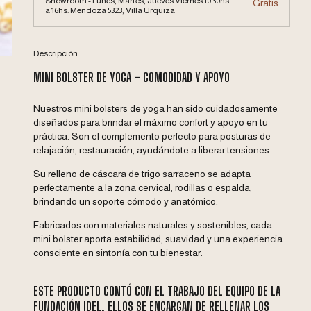
Showroom - Lunes, Martes, Jueves Viernes 10.30hs
Gratis
a 16hs. Mendoza 5323, Villa Urquiza
Descripción
MINI BOLSTER DE YOGA – COMODIDAD Y APOYO
Nuestros mini bolsters de yoga han sido cuidadosamente
diseñados para brindar el máximo confort y apoyo en tu
práctica. Son el complemento perfecto para posturas de
relajación, restauración, ayudándote a liberar tensiones.
Su relleno de cáscara de trigo sarraceno se adapta
perfectamente a la zona cervical, rodillas o espalda,
brindando un soporte cómodo y anatómico.
Fabricados con materiales naturales y sostenibles, cada
mini bolster aporta estabilidad, suavidad y una experiencia
consciente en sintonía con tu bienestar.
ESTE PRODUCTO CONTÓ CON EL TRABAJO DEL EQUIPO DE LA
FUNDACIÓN IDEL, ELLOS SE ENCARGAN DE RELLENAR LOS