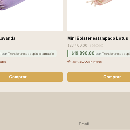
 Lavanda
Mini Bolster estampado Lotus
$23.400,00
$26.000,00
0
$19.890,00
con
con
Transferencia o depósito bancario
Transferencia o depó
terés
3
x
$7.800,00
sin interés