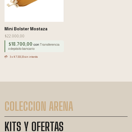
Mini Bolster Mostaza
$22.000,00
$18.700,00
con
Transferencia
o depósito bancario
3
x
$7.333,33
sin interés
COLECCION ARENA
KITS Y OFERTAS