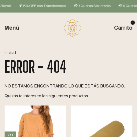
00mil
💰 15% OFF con Transferencia
💳 3 Cuotas Sin Interés
💳 6 Cuotas S
0
Menú
Carrito
Inicio
|
ERROR - 404
NO ESTAMOS ENCONTRANDO LO QUE ESTÁS BUSCANDO.
Quizás te interesen los siguientes productos.
2X1