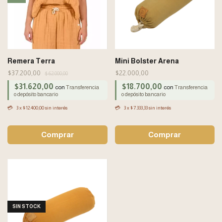
Remera Terra
Mini Bolster Arena
$37.200,00
$22.000,00
$62.000,00
$31.620,00
$18.700,00
con
con
Transferencia
Transferencia
o depósito bancario
o depósito bancario
3
x
$12.400,00
sin interés
3
x
$7.333,33
sin interés
Comprar
SIN STOCK